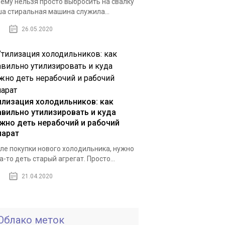
ему нельзя просто выбросить на свалку
а стиральная машина служила...
26.05.2020
илизация холодильников: как
авильно утилизировать и куда
жно деть нерабочий и рабочий
парат
ле покупки нового холодильника, нужно
а-то деть старый агрегат. Просто...
21.04.2020
Облако меток