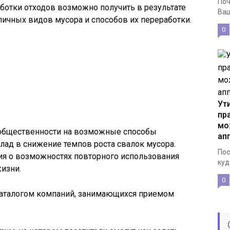
Поч
ботки отходов возможно получить в результате
Ваш
личных видов мусора и способов их переработки.
0
Ут
пр
мо
 общественности на возможные способы
ап
клад в снижение темпов роста свалок мусора.
Пос
я о возможностях повторного использования
куд
изни.
0
 каталогом компаний, занимающихся приемом