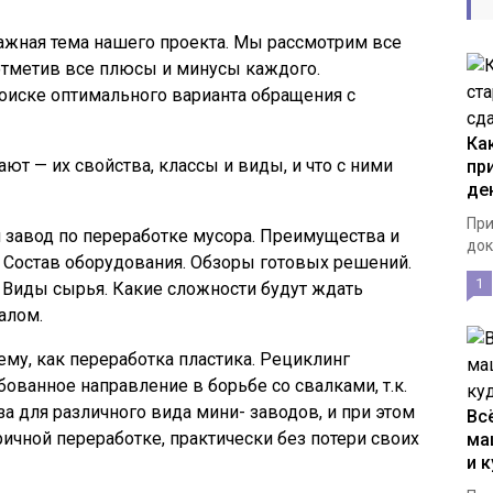
ажная тема нашего проекта. Мы рассмотрим все
отметив все плюсы и минусы каждого.
оиске оптимального варианта обращения с
Ка
т — их свойства, классы и виды, и что с ними
пр
де
При
 завод по переработке мусора. Преимущества и
док
. Состав оборудования. Обзоры готовых решений.
1
 Виды сырья. Какие сложности будут ждать
алом.
му, как переработка пластика. Рециклинг
ованное направление в борьбе со свалками, т.к.
а для различного вида мини- заводов, и при этом
Вс
ричной переработке, практически без потери своих
ма
и 