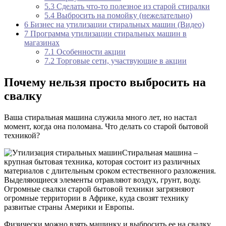
5.3
Сделать что-то полезное из старой стиралки
5.4
Выбросить на помойку (нежелательно)
6
Бизнес на утилизации стиральных машин (Видео)
7
Программа утилизации стиральных машин в
магазинах
7.1
Особенности акции
7.2
Торговые сети, участвующие в акции
Почему нельзя просто выбросить на
свалку
Ваша стиральная машина служила много лет, но настал
момент, когда она поломана. Что делать со старой бытовой
техникой?
Стиральная машина –
крупная бытовая техника, которая состоит из различных
материалов с длительным сроком естественного разложения.
Выделяющиеся элементы отравляют воздух, грунт, воду.
Огромные свалки старой бытовой техники загрязняют
огромные территории в Африке, куда свозят технику
развитые страны Америки и Европы.
Физически можно взять машинку и выбросить ее на свалку,