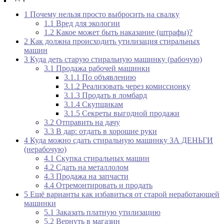
1
Почему нельзя просто выбросить на свалку
1.1
Вред для экологии
1.2
Какое может быть наказание (штрафы)?
2
Как должна происходить утилизация стиральных
машин
3
Куда деть старую стиральную машинку (рабочую)
3.1
Продажа рабочей машинки
3.1.1
По объявлению
3.1.2
Реализовать через комиссионку
3.1.3
Продать в ломбард
3.1.4
Скупщикам
3.1.5
Секреты выгодной продажи
3.2
Отправить на дачу
3.3
В дар: отдать в хорошие руки
4
Куда можно сдать стиральную машинку ЗА ДЕНЬГИ
(нерабочую)
4.1
Скупка стиральных машин
4.2
Сдать на металлолом
4.3
Продажа на запчасти
4.4
Отремонтировать и продать
5
Ещё варианты как избавиться от старой неработающей
машинки
5.1
Заказать платную утилизацию
5.2
Вернуть в магазин